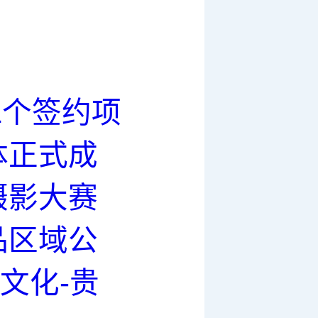
1个签约项
体正式成
摄影大赛
品区域公
文化-贵