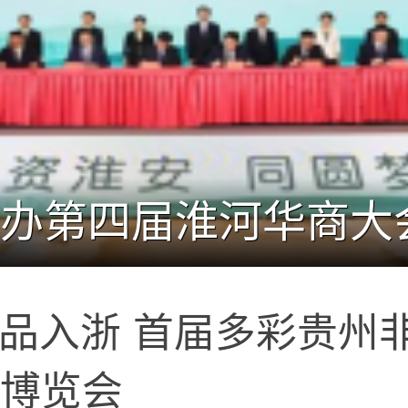
贵品入浙 首届多彩贵州
品博览会