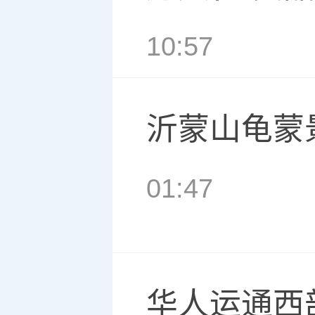
10:57
沂蒙山龟蒙
01:47
华人运通西