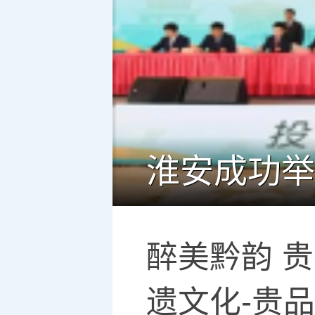
醉美黔韵 
遗文化-贵