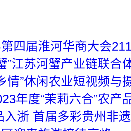
第四届淮河华商大会21
韵苏蟹”江苏河蟹产业链联合
苏韵乡情”休闲农业短视频与
023年度“茉莉六合”农产
品入浙 首届多彩贵州非遗