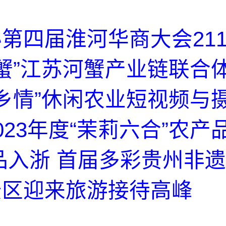
第四届淮河华商大会21
韵苏蟹”江苏河蟹产业链联合
苏韵乡情”休闲农业短视频与
023年度“茉莉六合”农产
品入浙 首届多彩贵州非遗
景区迎来旅游接待高峰