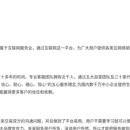
属于互联网服务业，通过互联网这一平台，为广大用户提供各类互网络销
有十多年的时间，专业客服团队拥有近千人，通过五大自营团队及三十家
、信心、耐心、细心、恒心
”
的五心服务理念
,
为国内数千万中小企业提供生
能赢得更多客户的信任和依赖。
买卖交易双方的沟通问题，并且做到了平台易用，用户不需要学习就可以
大品牌宣传力。金泉网急用户所急，深谙用户所想，所以才能把服务做到