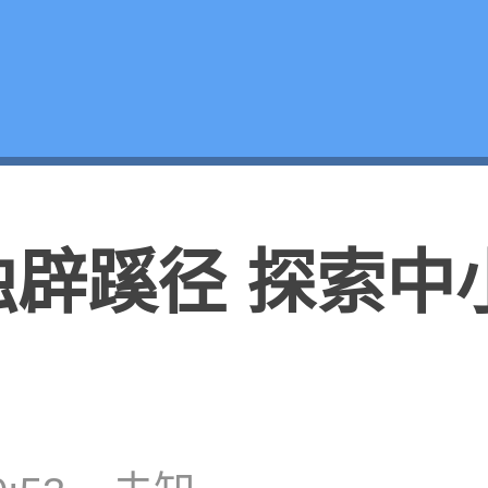
独辟蹊径 探索中