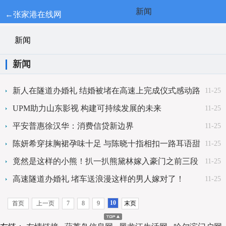
新闻
←张家港在线网
新闻
新闻
新人在隧道办婚礼 结婚被堵在高速上完成仪式感动路
11-25
人（图）
UPM助力山东影视 构建可持续发展的未来
11-25
平安普惠徐汉华：消费信贷新边界
11-25
陈妍希穿抹胸裙孕味十足 与陈晓十指相扣一路耳语甜
11-25
蜜惹人羡慕
竟然是这样的小熊！扒一扒熊黛林嫁入豪门之前三段
11-25
狗血情史
高速隧道办婚礼 堵车送浪漫这样的男人嫁对了！
11-25
10
首页
上一页
7
8
9
末页