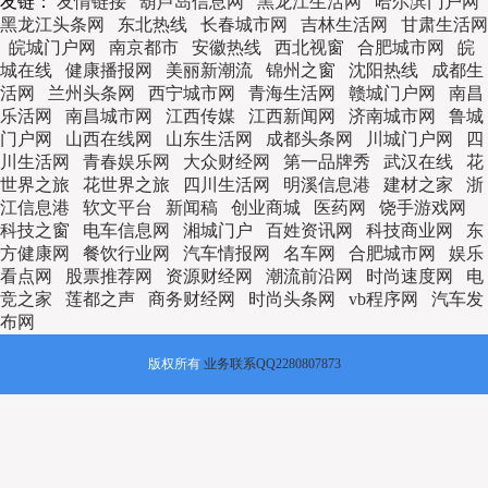
友链：
友情链接
葫芦岛信息网
黑龙江生活网
哈尔滨门户网
黑龙江头条网
东北热线
长春城市网
吉林生活网
甘肃生活网
皖城门户网
南京都市
安徽热线
西北视窗
合肥城市网
皖
城在线
健康播报网
美丽新潮流
锦州之窗
沈阳热线
成都生
活网
兰州头条网
西宁城市网
青海生活网
赣城门户网
南昌
乐活网
南昌城市网
江西传媒
江西新闻网
济南城市网
鲁城
门户网
山西在线网
山东生活网
成都头条网
川城门户网
四
川生活网
青春娱乐网
大众财经网
第一品牌秀
武汉在线
花
世界之旅
花世界之旅
四川生活网
明溪信息港
建材之家
浙
江信息港
软文平台
新闻稿
创业商城
医药网
饶手游戏网
科技之窗
电车信息网
湘城门户
百姓资讯网
科技商业网
东
方健康网
餐饮行业网
汽车情报网
名车网
合肥城市网
娱乐
看点网
股票推荐网
资源财经网
潮流前沿网
时尚速度网
电
竞之家
莲都之声
商务财经网
时尚头条网
vb程序网
汽车发
布网
版权所有
业务联系QQ2280807873