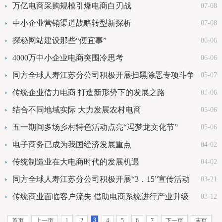
万亿电商采购规模引爆电商白刃战
07-08
中小企业营销渠道战略转型新探析
07-08
探秘网站建设那些“便宜事”
06-06
4000万中小企业电商突围冷思考
06-06
同方全球人寿江苏分公司积极开展扫黑除恶专项斗争
05-07
工作
传统企业借力电商 打造新形势下的发展之路
05-06
结合不同地域实际 大力发展农村电商
05-06
五一期间多场乡村特色活动点亮“冯梦龙文化节”
05-06
电子商务已成为我国经济发展重点
04-02
传统制造业在大电商时代的发展机遇
04-02
同方全球人寿江苏分公司积极开展“3．15”宣传活动
03-21
传统商业面临客户流失 借助电商系统进行产业升级
03-12
3
首页
上一页
1
2
4
5
6
7
下一页
末页