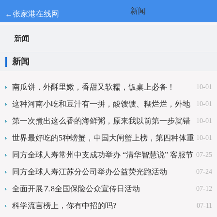
新闻
←张家港在线网
新闻
新闻
南瓜饼，外酥里嫩，香甜又软糯，饭桌上必备！
10-01
这种河南小吃和豆汁有一拼，酸馊馊、糊烂烂，外地
10-01
人吃了却说好
第一次煮出这么香的海鲜粥，原来我以前第一步就错
10-01
了，难怪味道差
世界最好吃的5种螃蟹，中国大闸蟹上榜，第四种体重
10-01
可达36公斤！
同方全球人寿常州中支成功举办 “清华智慧说” 客服节
07-25
活动
同方全球人寿江苏分公司举办公益荧光跑活动
07-24
全面开展⒎8全国保险公众宣传日活动
07-12
科学流言榜上，你有中招的吗?
07-11